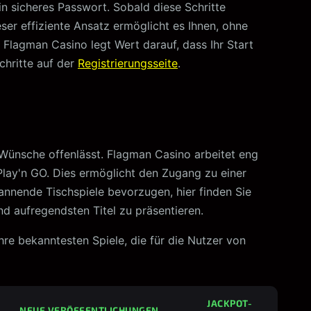
n sicheres Passwort. Sobald diese Schritte
eser effiziente Ansatz ermöglicht es Ihnen, ohne
 Flagman Casino legt Wert darauf, dass Ihr Start
chritte auf der
Registrierungsseite
.
 Wünsche offenlässt. Flagman Casino arbeitet eng
lay'n GO. Dies ermöglicht den Zugang zu einer
annende Tischspiele bevorzugen, hier finden Sie
und aufregendsten Titel zu präsentieren.
hre bekanntesten Spiele, die für die Nutzer von
JACKPOT-
NEUE VERÖFFENTLICHUNGEN