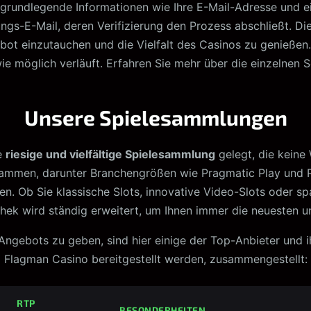
 grundlegende Informationen wie Ihre E-Mail-Adresse und ei
ngs-E-Mail, deren Verifizierung den Prozess abschließt. Di
ot einzutauchen und die Vielfalt des Casinos zu genießen.
ie möglich verläuft. Erfahren Sie mehr über die einzelnen S
Unsere Spielesammlungen
e
riesige und vielfältige Spielesammlung
gelegt, die keine
ammen, darunter Branchengrößen wie Pragmatic Play und P
. Ob Sie klassische Slots, innovative Video-Slots oder sp
iothek wird ständig erweitert, um Ihnen immer die neuesten 
Angebots zu geben, sind hier einige der Top-Anbieter und i
Flagman Casino bereitgestellt werden, zusammengestellt:
RTP
BESONDERHEITEN