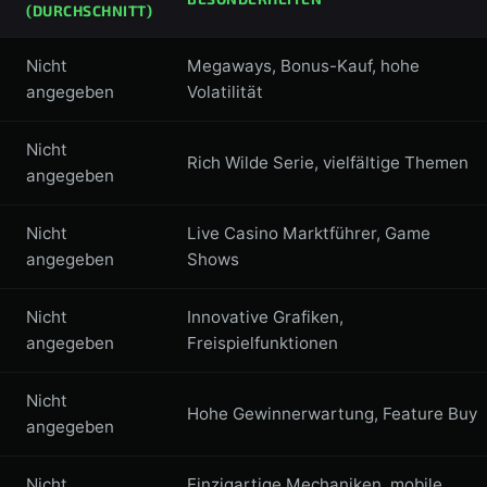
(DURCHSCHNITT)
Nicht
Megaways, Bonus-Kauf, hohe
angegeben
Volatilität
Nicht
Rich Wilde Serie, vielfältige Themen
angegeben
Nicht
Live Casino Marktführer, Game
angegeben
Shows
Nicht
Innovative Grafiken,
angegeben
Freispielfunktionen
Nicht
Hohe Gewinnerwartung, Feature Buy
angegeben
Nicht
Einzigartige Mechaniken, mobile