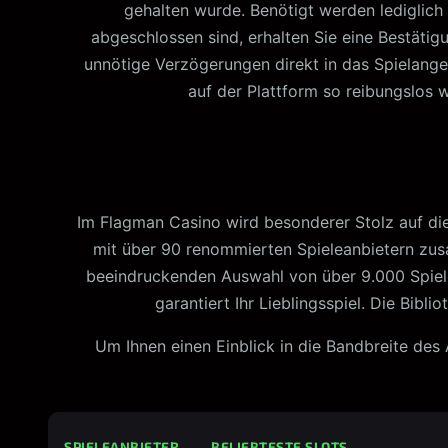
gehalten wurde. Benötigt werden lediglich
abgeschlossen sind, erhalten Sie eine Bestätigu
unnötige Verzögerungen direkt in das Spielangeb
auf der Plattform so reibungslos w
Im Flagman Casino wird besonderer Stolz auf di
mit über 90 renommierten Spieleanbietern zus
beeindruckenden Auswahl von über 9.000 Spielen
garantiert Ihr Lieblingsspiel. Die Bibl
Um Ihnen einen Einblick in die Bandbreite des 
SPIELEANBIETER
BELIEBTESTE SLOTS