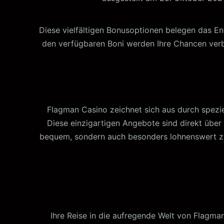
Diese vielfältigen Bonusoptionen belegen das En
den verfügbaren Boni werden Ihre Chancen verbes
Flagman Casino zeichnet sich aus durch spezie
Diese einzigartigen Angebote sind direkt über 
bequem, sondern auch besonders lohnenswert zu g
Ihre Reise in die aufregende Welt von Flagm