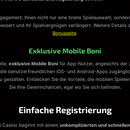
gagement, Ihnen nicht nur eine breite Spielauswahl, sondern
sert und Ihr Spielvergnügen verlängert. Weitere Details z
Bonusseite
.
Exklusive Mobile Boni
lle,
exklusive Mobile Boni
für App-Nutzer, angesichts der 
die benutzerfreundlichen iOS- und Android-Apps zugänglich. 
estalten. Entdecken Sie die Vorteile, die mobilen Spiele
Sie Ihre Gewinnchancen, egal wo Sie sich befinden.
Einfache Registrierung
an Casino beginnt mit einem
unkomplizierten und schnelle