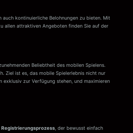
 auch kontinuierliche Belohnungen zu bieten. Mit
u allen attraktiven Angeboten finden Sie auf der
zunehmenden Beliebtheit des mobilen Spielens.
Ziel ist es, das mobile Spielerlebnis nicht nur
rn exklusiv zur Verfügung stehen, und maximieren
n Registrierungsprozess
, der bewusst einfach